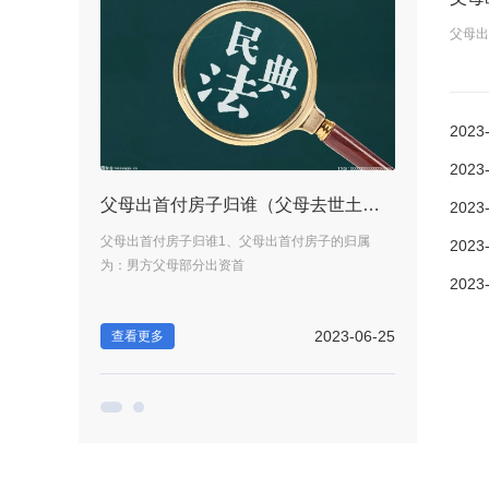
父母出
2023
2023
行政复议期限超过了可以向法院起诉吗？-即时
父母出首付房子归谁（父母去世土地归谁所有）
2023
程序交通违法申请
父母出首付房子归谁1、父母出首付房子的归属
一、交通违法如
2023
为：男方父母部分出资首
行政复议程序是
2023
2023-06-19
2023-06-25
查看更多
查看更多