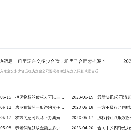
热消息：租房定金交多少合适？租房子合同怎么写？
202
房定金交多少合适租房定金交只要没有超过法定的限额就是合适
-06-15
担保物权的债权人可以主张优先受偿权吗？第一查封人对债权有没有优先受偿权吗？
2023-06-15
最新快讯!公司清算需要提供什么材料？固定资产清算
-06-12
房屋租赁的一般违约责任是什么？租赁合同是要式合同？承租人对租赁物转租有哪些注意事项？ 环球最资讯
2023-05-18
一方不履行合同时怎么索赔？合同变更的
担保物权的债权人可以主张优先受偿权吗？第一查封人对债权有没有优先受偿权吗？
世界热消息：租房定金交多少合适？租房子合同怎么写？
-05-17
双方同意可以马上办离婚吗 离婚可以立即办理吗?
2023-05-17
股权转让跟股权融资区别是什么？股权转
有优先受偿权吗第一查封人对债权
一、租房定金交多少合适租房定金交只要没有超过
-05-08
养老保险领取金额是多少？社会保险法第十五条的内容是什么？
2023-04-20
合同中的四种效力分别是什么？ 合同效