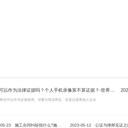
权，
法定的限额就是合适
2023-06-15
2023-06-1
查看更多
录屏可以作为法律证据吗？个人手机录像算不算证据？-世界新视野
202
料也可以作为证据使用。但要分情况而定。若是以侵害他人合法
-05-23
施工合同纠纷指什么?施工合同无效情形有哪些?
2023-05-12
公证与律师见证之间有什么联系？律师见证