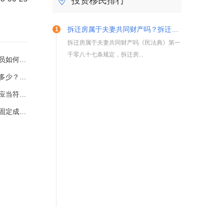
投资移民排行
拆迁房属于夫妻共同财产吗？拆迁补偿款算夫妻共同财产吗？
拆迁房属于夫妻共同财产吗《民法典》第一
千零八十七条规定，拆迁房...
何收集交通事故中证据？
的方式有哪些？
筹集的资金是多少？
的比例是多少？
5