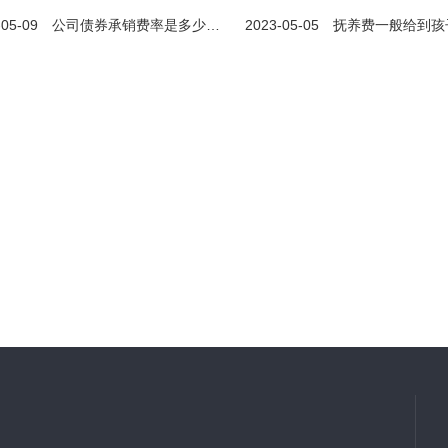
-05-09
公司债券承销费率是多少？证券公司债券承销方式有哪些？一般公司债券的发行费用是多少？
2023-05-05
抚养费一般给到孩子年满18周岁吗？抚养费可以给到
施工合同纠纷指什么?施工合同无效情形有哪些?
录屏可以作为法律证据吗？个人手机录像算不算证据？-世界新视野
什么?是指因合同的生效、解释、
录屏资料也可以作为证据使用。但要分情况而定。
等行...
若是以侵害他人合法
2023-05-23
2023-06-1
查看更多