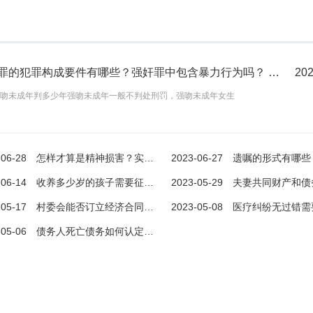
猥亵罪的犯罪构成要件有哪些？强奸罪中包含暴力行为吗？ 环球视讯
202
吻未成年判多少年强吻未成年一般不判处刑罚，强吻未成年女生
-06-28
怎样才算是精神损害？实行市场经济是什么？ 世界快看
2023-06-27
遗嘱的形式有哪些？如何立
-06-14
收养多少岁的孩子需要征得本人同意？收养关系特征有哪些？ 焦点快看
2023-05-29
夫妻共同财产和债务怎么认定？夫妻共同财产和
怎样才算是精神损害？实行市场经济是什么？ 世界快看
猥亵罪的犯罪构成要件有哪些？强奸罪中包含暴力行为吗？ 环球视讯
-05-17
村委会能否订立经济合同?经济合同的形式都有哪些？
2023-05-08
医疗纠纷无过错需要承担责任吗？医疗纠纷
损害?精神损害是民事主体因其人
一、强吻未成年判多少年强吻未成年一般不判处刑
-05-06
债务人死亡债务如何认定？债务人死亡如何起诉？
侵害，
罚，强吻未成年女生
2023-06-28
2023-07-0
查看更多