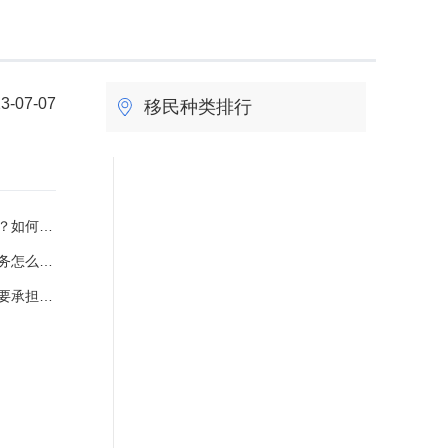
3-07-07
移民种类排行
遗嘱合法？
债务怎么分配？
起诉时效多长？
7