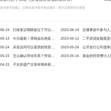
首付房子归谁1、父母出首付房子的归属为：男方父母部分出资首
-06-19
行政复议期限超过了可以向法院起诉吗？-即时
2023-06-19
交通事故中参与人员如何回避？当事人提出的回避申请多久之内有回复？如
-06-13
今日最新！滞纳金比例是多少？1万的滞纳金一天是多少？
2023-06-12
二手房贷款额度是多少？住房贷款办理按揭还款
行政复议期限超过了可以向法院起诉吗？-即时
父母出首付房子归谁（父母去世土地归谁所有）
-05-24
买卖合同可以退房的情形都有哪些？购房者是可以向开发商要回定金的吗？
2023-05-24
公开发行公司债券应当符合哪些条件？公开发行公司债券
何申请行政复议程序交通违法申请
父母出首付房子归谁1、父母出首付房子的归属
-05-23
怎么确认劳动关系？劳动仲裁错过15天起诉期怎么办？
2023-05-16
基金的托管费计人固定成本吗？基金托管费收取
：自
为：男方父母部分出资首
-04-23
子女的遗产父母有继承权吗？子女算第一继承人吗？
2023-06-19
2023-06-2
查看更多