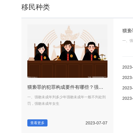
移民种类
一、强
2023
2023
怎样才算是精神损害？实行市场经济是什么？ 世界快看
猥亵罪的犯罪构成要件有哪些？强奸罪中包含暴力行为吗？ 环球视讯
2023
民事主体因其人
一、强吻未成年判多少年强吻未成年一般不判处刑
一、什么是精神
2023
罚，强吻未成年女生
身权利受到不法
2023-06-28
2023-07-07
查看更多
查看更多