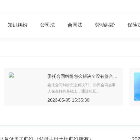
知识纠纷
公司法
合同法
劳动纠纷
保险
婚后买房只写一方名字怎么加名字？婚前房子卖掉婚后再买房子属于共同财产吗？
婚后买房只写一方名字加名字只需要双方
持结婚证、身份证、房产证，...
2023-05-05 16:18:11
出首付房子归谁（父母去世土地归谁所有）
202